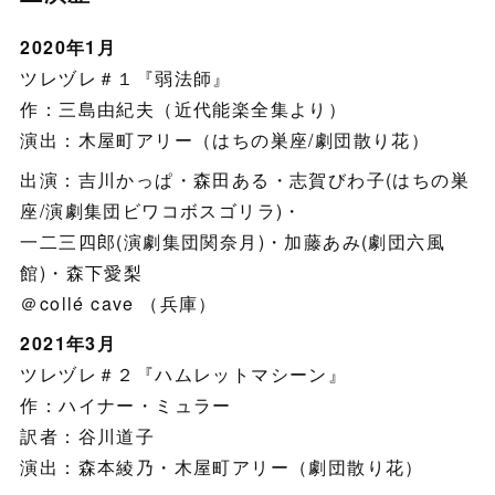
2020年1月
ツレヅレ＃１『弱法師』
作：三島由紀夫（近代能楽全集より）
演出：木屋町アリー（はちの巣座/劇団散り花）
出演：吉川かっぱ・森田ある・志賀びわ子(はちの巣
座/演劇集団ビワコボスゴリラ)・
一二三四郎(演劇集団関奈月)・加藤あみ(劇団六風
館)・森下愛梨
＠collé cave （兵庫）
2021年3月
ツレヅレ＃２『ハムレットマシーン』
作：ハイナー・ミュラー
訳者：谷川道子
演出：森本綾乃・木屋町アリー（劇団散り花）