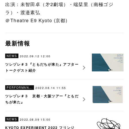
出演：未智田卓（㐧2劇場）・端栞里（南極ゴジ
ラ）・渡邉素弘
＠Theatre E9 Kyoto (京都)
最新情報
NEWS
2022.09.12 12:00
ツレヅレ＃３『ともだちが来た』アフター
トークゲスト紹介
PERFORMANCES
2022.08.14 11:55
ツレヅレ＃３ 京都・大阪ツアー『ともだ
ちが来た』
NEWS
2022.08.09 15:00
KYOTO EXPERIMENT 2022 フリンジ