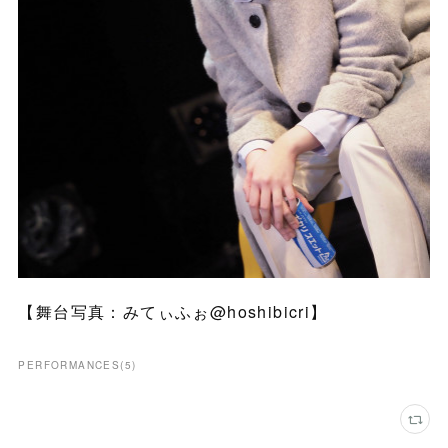
【舞台写真：みてぃふぉ@hoshibicri】
PERFORMANCES
(
5
)